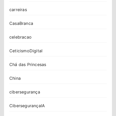
carreiras
CasaBranca
celebracao
CeticismoDigital
Chá das Princesas
China
cibersegurança
CibersegurançaIA