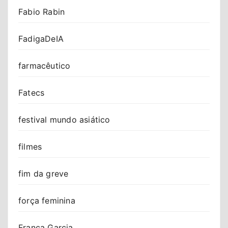
Fabio Rabin
FadigaDeIA
farmacêutico
Fatecs
festival mundo asiático
filmes
fim da greve
força feminina
Franca Garcia