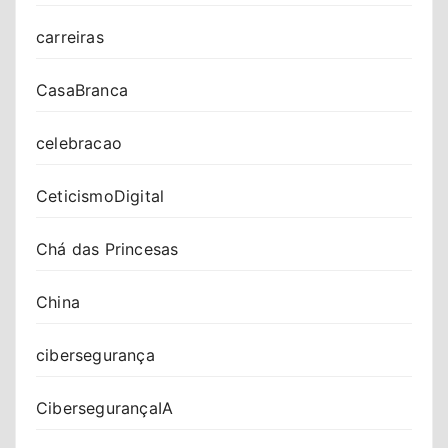
carreiras
CasaBranca
celebracao
CeticismoDigital
Chá das Princesas
China
cibersegurança
CibersegurançaIA