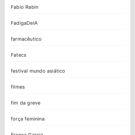
Fabio Rabin
FadigaDeIA
farmacêutico
Fatecs
festival mundo asiático
filmes
fim da greve
força feminina
Franca Garcia