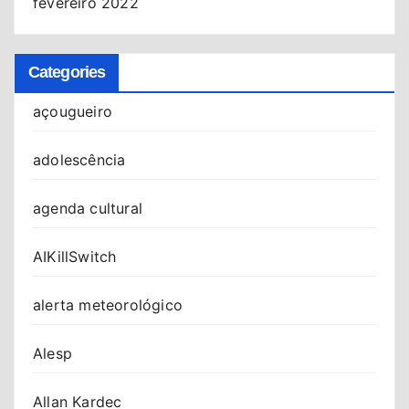
fevereiro 2022
Categories
açougueiro
adolescência
agenda cultural
AIKillSwitch
alerta meteorológico
Alesp
Allan Kardec