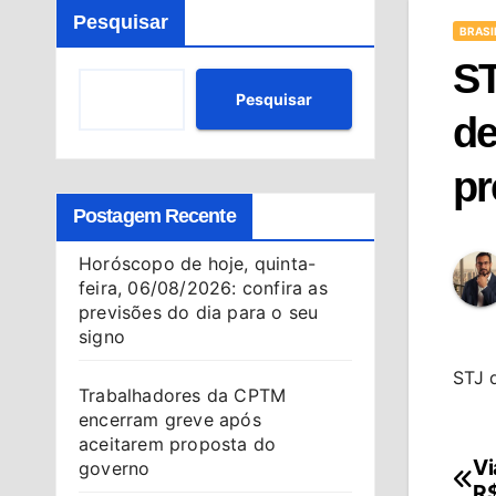
Pesquisar
BRASI
ST
Pesquisar
de
pr
Postagem Recente
Horóscopo de hoje, quinta-
feira, 06/08/2026: confira as
previsões do dia para o seu
signo
STJ 
Trabalhadores da CPTM
encerram greve após
aceitarem proposta do
Vi
Na
governo
R$