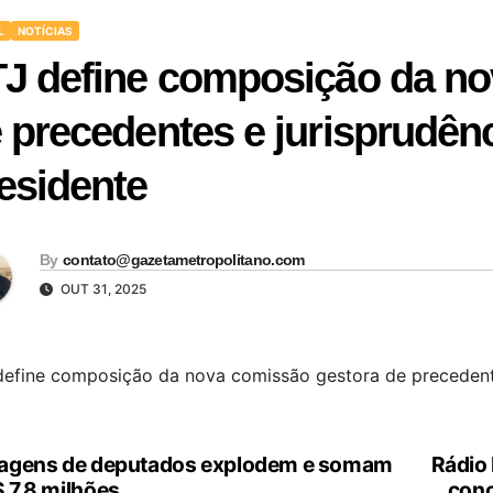
L
NOTÍCIAS
J define composição da no
 precedentes e jurisprudênc
esidente
By
contato@gazetametropolitano.com
OUT 31, 2025
define composição da nova comissão gestora de precedentes
agens de deputados explodem e somam
Rádio
vegação
 7,8 milhões
conc