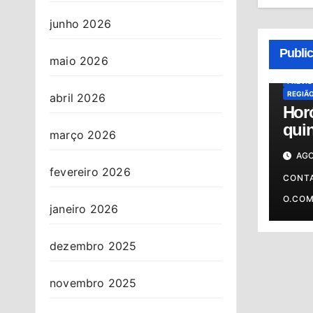
junho 2026
ALMAN
HORÓS
Publi
HORÓS
maio 2026
OSASC
PREVI
REGIÃ
abril 2026
Hor
quin
março 2026
06/0
AGO
prev
fevereiro 2026
o s
CONT
O.CO
janeiro 2026
dezembro 2025
novembro 2025