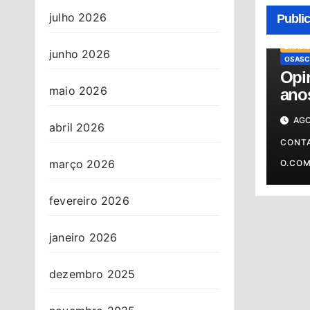
julho 2026
Publi
BRASIL
junho 2026
OSASC
Opin
maio 2026
anos
cont
AGO
abril 2026
CONT
março 2026
O.CO
fevereiro 2026
janeiro 2026
dezembro 2025