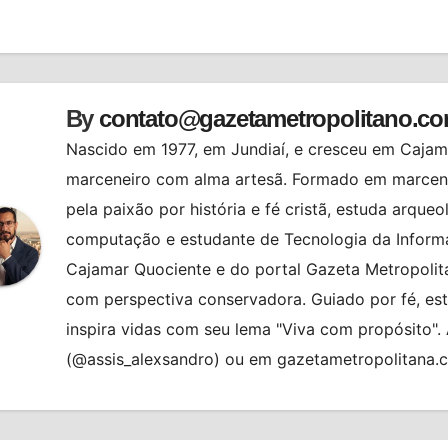
st
By
contato@gazetametropolitano.c
Nascido em 1977, em Jundiaí, e cresceu em Cajama
marceneiro com alma artesã. Formado em marcenar
pela paixão por história e fé cristã, estuda arqueo
computação e estudante de Tecnologia da Informa
Cajamar Quociente e do portal Gazeta Metropolita
com perspectiva conservadora. Guiado por fé, es
inspira vidas com seu lema "Viva com propósito"
(@assis_alexsandro) ou em gazetametropolitana.
ALMANAQUE
BRASIL
HORÓSCO