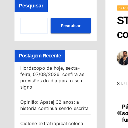
Pesquisar
BRASI
ST
Pesquisar
co
Postagem Recente
Horóscopo de hoje, sexta-
feira, 07/08/2026: confira as
previsões do dia para o seu
STJ 
signo
Opinião: Apatej 32 anos: a
Pá
Na
história continua sendo escrita
so
de
f
Ciclone extratropical coloca