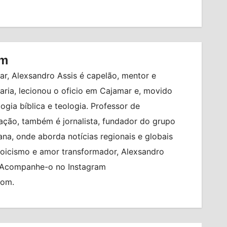
om
r, Alexsandro Assis é capelão, mentor e
ia, lecionou o oficio em Cajamar e, movido
logia bíblica e teologia. Professor de
ção, também é jornalista, fundador do grupo
na, onde aborda notícias regionais e globais
toicismo e amor transformador, Alexsandro
. Acompanhe-o no Instagram
com.
BRASIL
BRASILEIRO FEMININO
CIDADES
ENTRADA GRATUITA
ESPORTES
PO