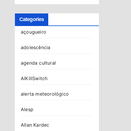
Categories
açougueiro
adolescência
agenda cultural
AIKillSwitch
alerta meteorológico
Alesp
Allan Kardec