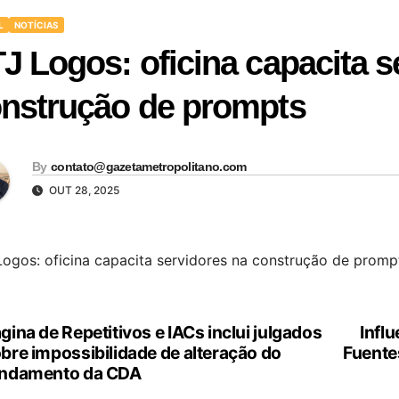
L
NOTÍCIAS
J Logos: oficina capacita s
nstrução de prompts
By
contato@gazetametropolitano.com
OUT 28, 2025
Logos: oficina capacita servidores na construção de promp
gina de Repetitivos e IACs inclui julgados
Influ
vegação
bre impossibilidade de alteração do
Fuente
undamento da CDA