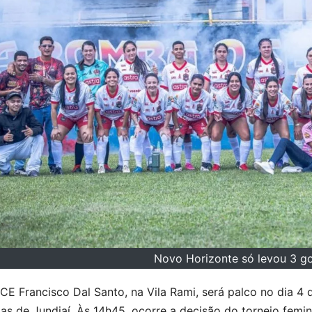
Novo Horizonte só levou 3 go
E Francisco Dal Santo, na Vila Rami, será palco no dia 4 
as de Jundiaí. Às 14h45, ocorre a decisão do torneio femin