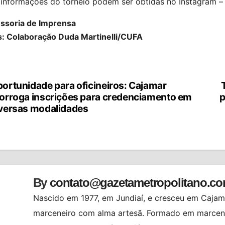
 informações do torneio podem ser obtidas no Instagram – 
ssoria de Imprensa
s: Colaboração Duda Martinelli/CUFA
ortunidade para oficineiros: Cajamar
vegação
orroga inscrições para credenciamento em
p
versas modalidades
st
By
contato@gazetametropolitano.c
Nascido em 1977, em Jundiaí, e cresceu em Cajama
marceneiro com alma artesã. Formado em marcenar