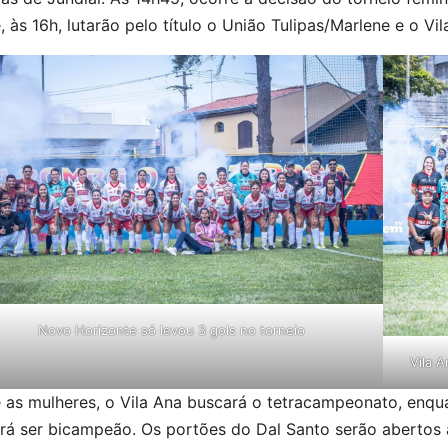
, às 16h, lutarão pelo título o União Tulipas/Marlene e o Vi
Novo Horizonte só levou 3 gols no torneio
Vila A
 as mulheres, o Vila Ana buscará o tetracampeonato, enqua
rá ser bicampeão. Os portões do Dal Santo serão abertos a