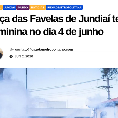
L
JUNDIAI
MUNDO
NOTÍCIAS
REGIÃO METROPOLITANA
ça das Favelas de Jundiaí t
minina no dia 4 de junho
By
contato@gazetametropolitano.com
JUN 2, 2026