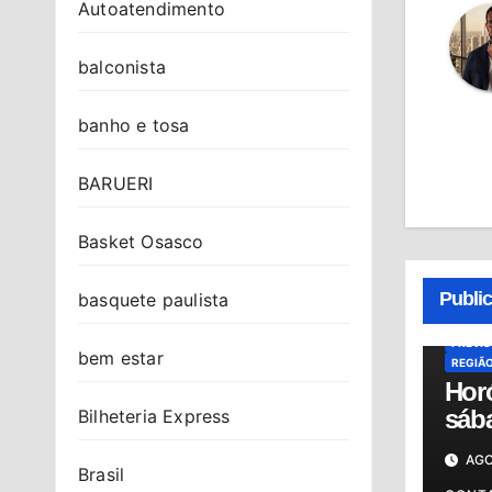
Autoatendimento
balconista
banho e tosa
BARUERI
Basket Osasco
ALMAN
HORÓS
Publi
basquete paulista
HORÓS
OSASC
PREVI
bem estar
REGIÃ
Hor
sába
Bilheteria Express
conf
AGO
do d
Brasil