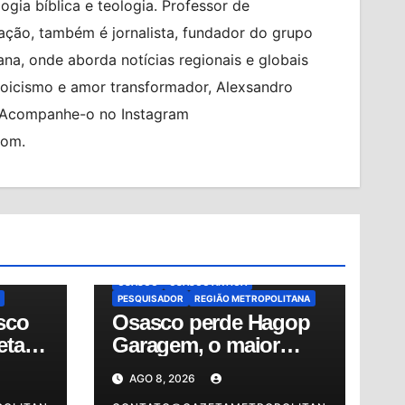
logia bíblica e teologia. Professor de
ção, também é jornalista, fundador do grupo
na, onde aborda notícias regionais e globais
toicismo e amor transformador, Alexsandro
. Acompanhe-o no Instagram
com.
ASIL
BRASIL
CIDADES
FALECIMENTO
NDO
GERSON PESSOA
HAGOP GARAGEM
HAGOP KOULKDJIAN NETO
HISTÓRIA DE OSASCO
AÚDE
MEMÓRIA DE OSASCO
MUNDO
NOTÍCIAS
OSASCO
OSASCO ANTIGA
PESQUISADOR
REGIÃO METROPOLITANA
sco
Osasco perde Hagop
etapa
Garagem, o maior
guardião da memória
AGO 8, 2026
e
da cidade