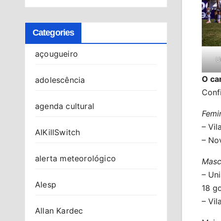
Categories
açougueiro
U
O cam
adolescência
Conf
agenda cultural
Femi
– Vil
AIKillSwitch
– Nov
alerta meteorológico
Masc
– Uni
Alesp
18 go
– Vil
Allan Kardec