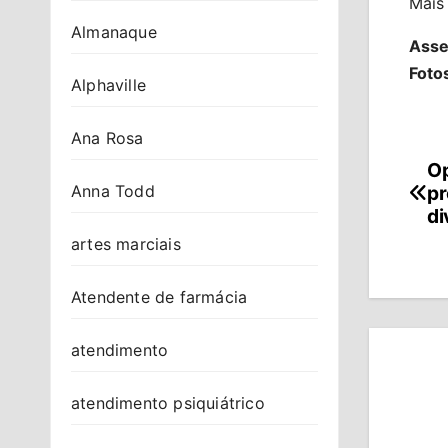
Mais
Almanaque
Asse
Foto
Alphaville
Ana Rosa
Op
Na
pr
Anna Todd
de
di
artes marciais
Po
Atendente de farmácia
atendimento
atendimento psiquiátrico