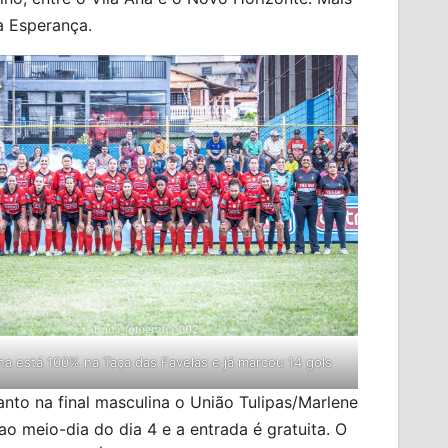
la Esperança.
na está 100% na Taça das Favelas e já marcou 14 gols
nto na final masculina o União Tulipas/Marlene
o meio-dia do dia 4 e a entrada é gratuita. O