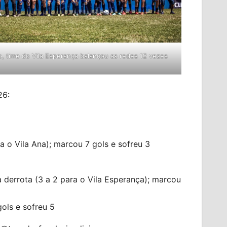
to, time do Vila Esperança balançou as redes 12 vezes
26:
a o Vila Ana); marcou 7 gols e sofreu 3
a derrota (3 a 2 para o Vila Esperança); marcou
gols e sofreu 5