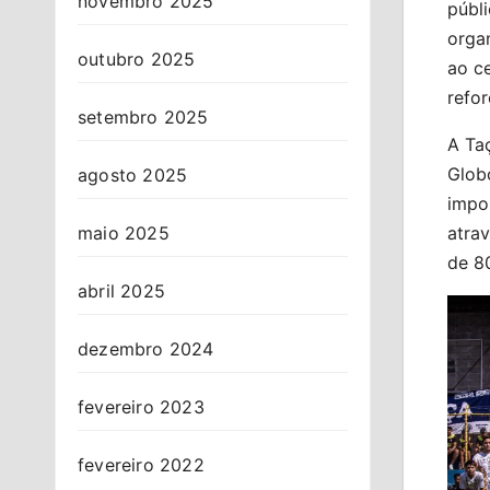
novembro 2025
públ
orga
outubro 2025
ao c
refo
setembro 2025
A Taç
Globo
agosto 2025
impor
maio 2025
atra
de 80
abril 2025
dezembro 2024
fevereiro 2023
fevereiro 2022