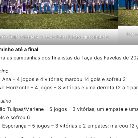
Invic
nião Tulipas/Marlene venceu 3 dos 5 jogos que disputou
inho até a final
ira as campanhas dos finalistas da Taça das Favelas de 20
nino
a Ana – 4 jogos e 4 vitórias; marcou 14 gols e sofreu 3
o Horizonte – 4 jogos – 3 vitórias e uma derrota (2 a 1 par
ulino
ão Tulipas/Marlene – 5 jogos – 3 vitórias, um empate e um
ls e sofreu 6
a Esperança – 5 jogos – 3 vitórias e 2 empates; marcou 12 