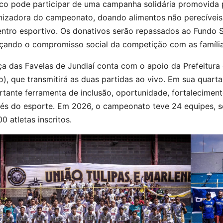
ico pode participar de uma campanha solidária promovida p
nizadora do campeonato, doando alimentos não perecíveis,
entro esportivo. Os donativos serão repassados ao Fundo S
rçando o compromisso social da competição com as famílias
a das Favelas de Jundiaí conta com o apoio da Prefeitura 
), que transmitirá as duas partidas ao vivo. Em sua quart
tante ferramenta de inclusão, oportunidade, fortaleciment
vés do esporte. Em 2026, o campeonato teve 24 equipes, se
0 atletas inscritos.