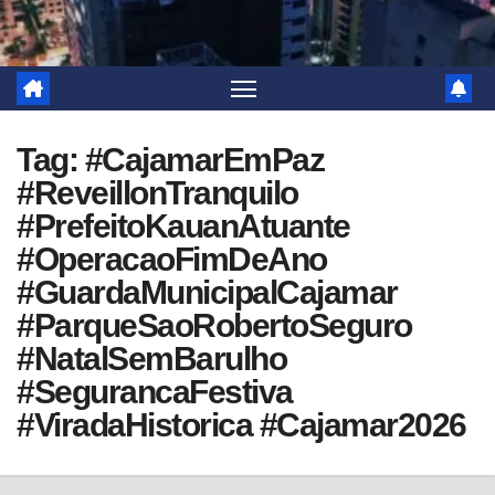
Tag:
#CajamarEmPaz
#ReveillonTranquilo
#PrefeitoKauanAtuante
#OperacaoFimDeAno
#GuardaMunicipalCajamar
#ParqueSaoRobertoSeguro
#NatalSemBarulho
#SegurancaFestiva
#ViradaHistorica #Cajamar2026