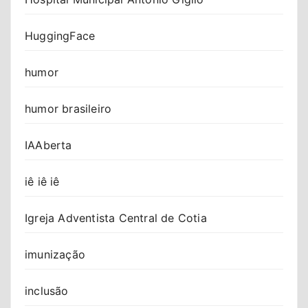
HuggingFace
humor
humor brasileiro
IAAberta
iê iê iê
Igreja Adventista Central de Cotia
imunização
inclusão