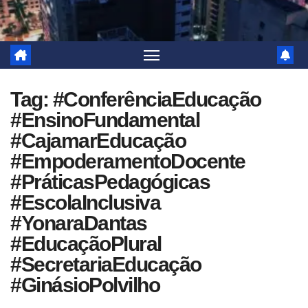
Tag:
#ConferênciaEducação
#EnsinoFundamental
#CajamarEducação
#EmpoderamentoDocente
#PráticasPedagógicas
#EscolaInclusiva
#YonaraDantas
#EducaçãoPlural
#SecretariaEducação
#GinásioPolvilho