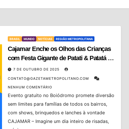
BRASIL
MUNDO
NOTÍCIAS
REGIÃO METROPOLITANA
Cajamar Enche os Olhos das Crianças
com Festa Gigante de Patati & Patatá no
Dia das Crianças
7 DE OUTUBRO DE 2025
CONTATO@GAZETAMETROPOLITANO.COM
NENHUM COMENTÁRIO
Evento gratuito no Boiódromo promete diversão
sem limites para famílias de todos os bairros,
com shows, brinquedos e lanches à vontade
CAJAMAR – Imagine um dia inteiro de risadas,