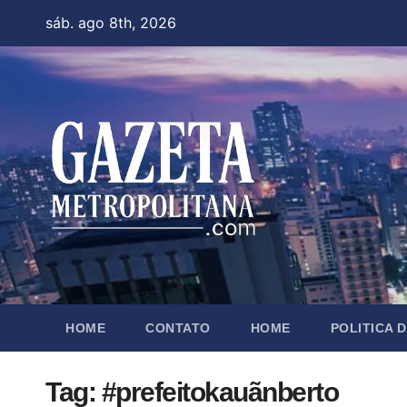
Skip
sáb. ago 8th, 2026
to
content
HOME
CONTATO
HOME
POLITICA 
Tag:
#prefeitokauãnberto