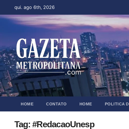
Skip
qui. ago 6th, 2026
to
content
HOME
CONTATO
HOME
POLITICA 
Tag:
#RedacaoUnesp