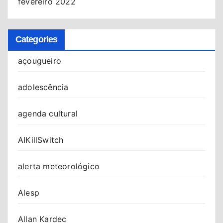
fevereiro 2022
Categories
açougueiro
adolescência
agenda cultural
AIKillSwitch
alerta meteorológico
Alesp
Allan Kardec