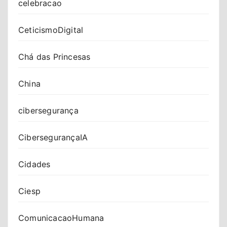
celebracao
CeticismoDigital
Chá das Princesas
China
cibersegurança
CibersegurançaIA
Cidades
Ciesp
ComunicacaoHumana