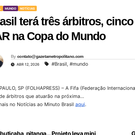
L
MUNDO
NOTÍCIAS
asil terá três árbitros, cinc
R na Copa do Mundo
By
contato@gazetametropolitano.com
#Brasil
,
#mundo
ABR 12, 2026
AULO, SP (FOLHAPRESS) – A Fifa (Federação Internacional d
 de árbitros que atuarão na próxima…
mais no Notícias ao Minuto Brasil
aqui
.
buticaba, pitanga… Projeto leva mini
G