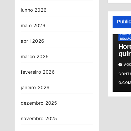
junho 2026
ALMAN
HORÓS
Publi
HORÓS
maio 2026
OSASC
PREVI
REGIÃ
abril 2026
Hor
quin
março 2026
06/0
AGO
prev
fevereiro 2026
o s
CONT
O.CO
janeiro 2026
dezembro 2025
novembro 2025