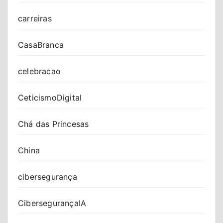
carreiras
CasaBranca
celebracao
CeticismoDigital
Chá das Princesas
China
cibersegurança
CibersegurançaIA