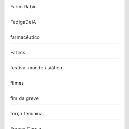
Fabio Rabin
FadigaDeIA
farmacêutico
Fatecs
festival mundo asiático
filmes
fim da greve
força feminina
Franca Garcia