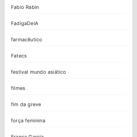
Fabio Rabin
FadigaDeIA
farmacêutico
Fatecs
festival mundo asiático
filmes
fim da greve
força feminina
Franca Garcia