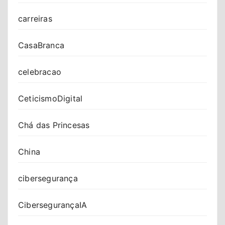
carreiras
CasaBranca
celebracao
CeticismoDigital
Chá das Princesas
China
cibersegurança
CibersegurançaIA