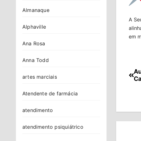
Almanaque
A Sec
Alphaville
alin
em m
Ana Rosa
Anna Todd
Au
Na
artes marciais
Ca
de
Atendente de farmácia
Po
atendimento
atendimento psiquiátrico