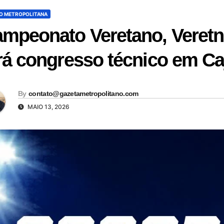
O METROPOLITANA
mpeonato Veretano, Veretn
rá congresso técnico em C
By
contato@gazetametropolitano.com
MAIO 13, 2026