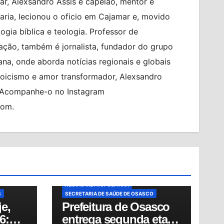
r, Alexsandro Assis é capelão, mentor e
ia, lecionou o oficio em Cajamar e, movido
logia bíblica e teologia. Professor de
ção, também é jornalista, fundador do grupo
na, onde aborda notícias regionais e globais
toicismo e amor transformador, Alexsandro
. Acompanhe-o no Instagram
com.
ATENDIMENTO PSIQUIÁTRICO
BRASIL
CIDADES
DESTAQUE
PO
MODERNIZAÇÃO HOSPITALAR
MUNDO
NOTÍCIAS
OSASCO
TÍCIAS
PRONTO-SOCORRO PESTANA
PS ANDRÉ SACCO
REFORMA DA SAÚDE
REGIÃO METROPOLITANA
S
SECRETARIA DE SAÚDE DE OSASCO
e,
Prefeitura de Osasco
6:
entrega segunda etapa