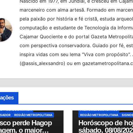
Nascido em 1977, em Jundiaí, e cresceu em Cajama
marceneiro com alma artesã. Formado em marcenar
pela paixão por história e fé cristã, estuda arqueo
computação e estudante de Tecnologia da Informa
Cajamar Quociente e do portal Gazeta Metropolita
com perspectiva conservadora. Guiado por fé, es
inspira vidas com seu lema "Viva com propósito"
(@assis_alexsandro) ou em gazetametropolitana.
CIDADES
FALECIMENTO
N PESSOA
HAGOP GARAGEM
ALMANAQUE
BRASIL
HORÓSCO
 KOULKDJIAN NETO
HORÓSCOPO DE HOJE
cações
IA DE OSASCO
HORÓSCOPO DO DIA
MUNDO
NO
IA DE OSASCO
MUNDO
NOTÍCIAS
OSASCO
PREVISÕES
O
OSASCO ANTIGA
PREVISÕES DOS ASTROS
ISADOR
REGIÃO METROPOLITANA
REGIÃO METROPOLITANA
SIGNO
sco perde Hagop
Horóscopo de hoj
agem, o maior
sábado, 08/08/202