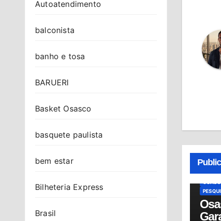
Autoatendimento
balconista
banho e tosa
BARUERI
Basket Osasco
basquete paulista
BRASIL
GERSO
HAGOP
bem estar
Publi
HISTÓR
MEMÓR
OSASC
Bilheteria Express
PESQU
Osa
Brasil
Gar