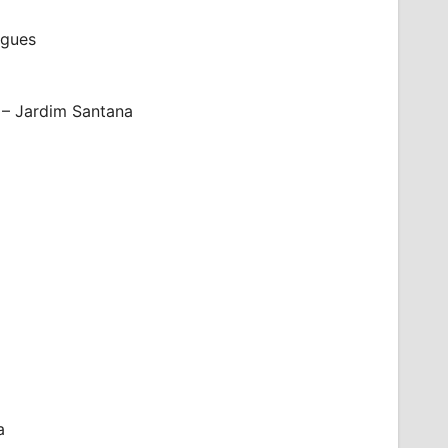
igues
 – Jardim Santana
a