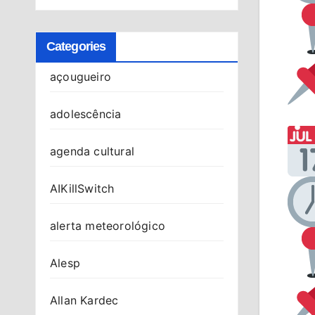
Categories
açougueiro
adolescência
agenda cultural
AIKillSwitch
alerta meteorológico
Alesp
Allan Kardec