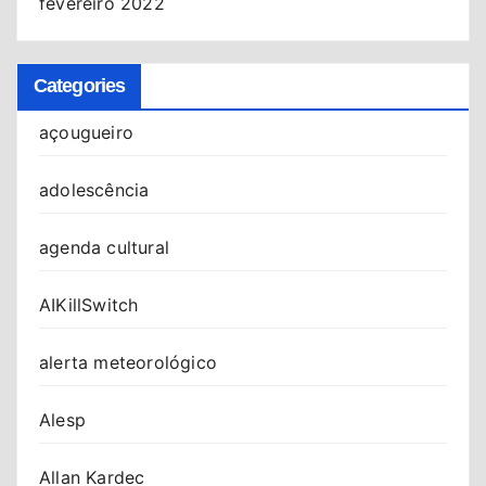
fevereiro 2022
Categories
açougueiro
adolescência
agenda cultural
AIKillSwitch
alerta meteorológico
Alesp
Allan Kardec