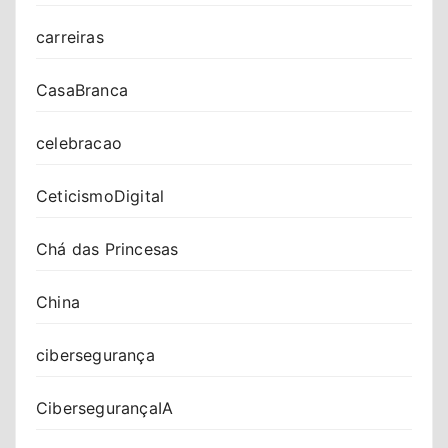
carreiras
CasaBranca
celebracao
CeticismoDigital
Chá das Princesas
China
cibersegurança
CibersegurançaIA