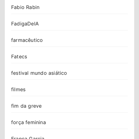
Fabio Rabin
FadigaDeIA
farmacêutico
Fatecs
festival mundo asiático
filmes
fim da greve
força feminina
Franca Garcia