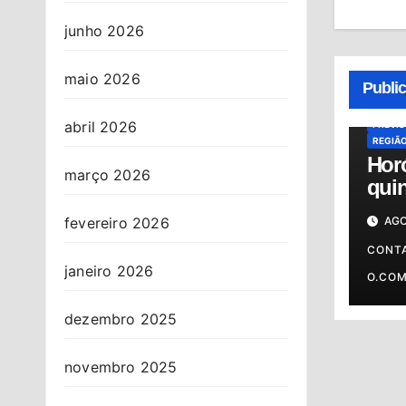
junho 2026
ALMAN
HORÓS
maio 2026
Publi
HORÓS
OSASC
abril 2026
PREVI
REGIÃ
Hor
março 2026
quin
06/0
AGO
fevereiro 2026
prev
o s
CONT
janeiro 2026
O.CO
dezembro 2025
novembro 2025