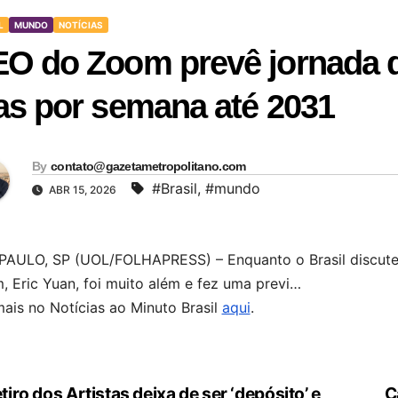
L
MUNDO
NOTÍCIAS
O do Zoom prevê jornada de
as por semana até 2031
By
contato@gazetametropolitano.com
#Brasil
,
#mundo
ABR 15, 2026
PAULO, SP (UOL/FOLHAPRESS) – Enquanto o Brasil discute 
 Eric Yuan, foi muito além e fez uma previ…
mais no Notícias ao Minuto Brasil
aqui
.
tiro dos Artistas deixa de ser ‘depósito’ e
C