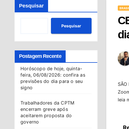
Pesquisar
BRASI
CE
Pesquisar
di
Postagem Recente
Horóscopo de hoje, quinta-
feira, 06/08/2026: confira as
previsões do dia para o seu
SÃO 
signo
Zoom,
leia 
Trabalhadores da CPTM
encerram greve após
aceitarem proposta do
governo
Re