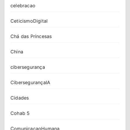
celebracao
CeticismoDigital
Chá das Princesas
China
cibersegurança
CibersegurançaIA
Cidades
Cohab 5
ComunicacaoHumana