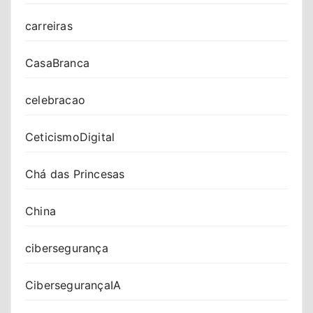
carreiras
CasaBranca
celebracao
CeticismoDigital
Chá das Princesas
China
cibersegurança
CibersegurançaIA