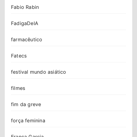
Fabio Rabin
FadigaDeIA
farmacêutico
Fatecs
festival mundo asiático
filmes
fim da greve
força feminina
Franca Garcia