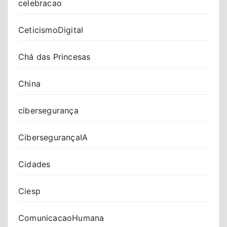
celebracao
CeticismoDigital
Chá das Princesas
China
cibersegurança
CibersegurançaIA
Cidades
Ciesp
ComunicacaoHumana