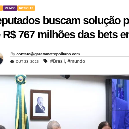
L
MUNDO
NOTÍCIAS
putados buscam solução pa
 R$ 767 milhões das bets en
By
contato@gazetametropolitano.com
#Brasil
,
#mundo
OUT 23, 2025