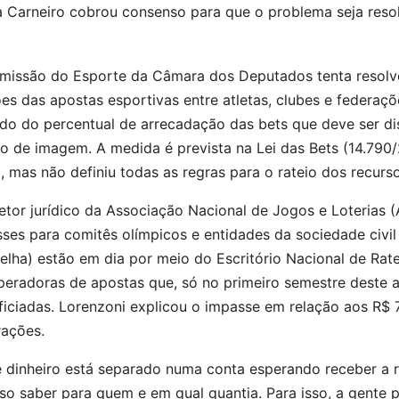
a Carneiro cobrou consenso para que o problema seja reso
missão do Esporte da Câmara dos Deputados tenta resolve
es das apostas esportivas entre atletas, clubes e federaç
ndo do percentual de arrecadação das bets que deve ser d
ito de imagem. A medida é prevista na Lei das Bets (14.79
 mas não definiu todas as regras para o rateio dos recurso
etor jurídico da Associação Nacional de Jogos e Loterias (
ses para comitês olímpicos e entidades da sociedade civil 
lha) estão em dia por meio do Escritório Nacional de Rate
peradoras de apostas que, só no primeiro semestre deste a
iciadas. Lorenzoni explicou o impasse em relação aos R$ 7
rações.
 dinheiro está separado numa conta esperando receber a r
so saber para quem e em qual quantia. Para isso, a gente pr