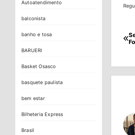
Autoatendimento
Regu
balconista
banho e tosa
Se
Na
Fo
de
BARUERI
Po
Basket Osasco
basquete paulista
bem estar
Bilheteria Express
Brasil