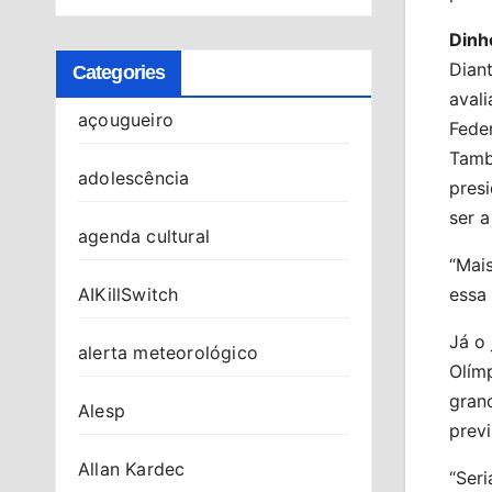
Dinh
Diant
Categories
avali
açougueiro
Feder
Tamb
adolescência
presi
ser a
agenda cultural
“Mais
AIKillSwitch
essa 
Já o 
alerta meteorológico
Olím
gran
Alesp
previ
Allan Kardec
“Seri