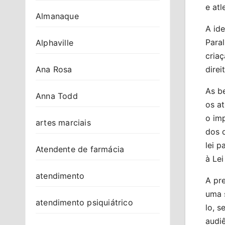
e atl
Almanaque
A ide
Paral
Alphaville
criaç
Ana Rosa
direi
As b
Anna Todd
os at
o imp
artes marciais
dos 
lei p
Atendente de farmácia
à Lei
atendimento
A pr
uma s
atendimento psiquiátrico
lo, s
audi