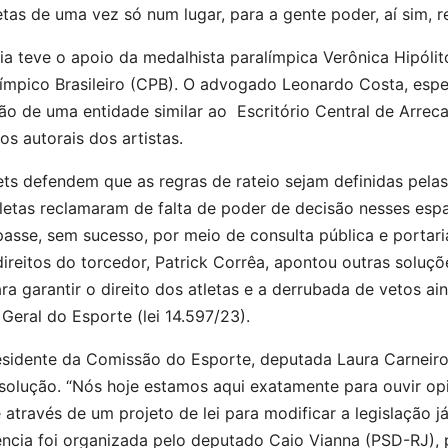
etas de uma vez só num lugar, para a gente poder, aí sim, r
ia teve o apoio da medalhista paralímpica Verônica Hipóli
ímpico Brasileiro (CPB). O advogado Leonardo Costa, especi
ão de uma entidade similar ao Escritório Central de Arreca
tos autorais dos artistas.
ets defendem que as regras de rateio sejam definidas pel
letas reclamaram de falta de poder de decisão nesses espa
asse, sem sucesso, por meio de consulta pública e portaria
direitos do torcedor, Patrick Corrêa, apontou outras solu
ara garantir o direito dos atletas e a derrubada de vetos 
 Geral do Esporte (lei 14.597/23).
esidente da Comissão do Esporte, deputada Laura Carneiro
olução. “Nós hoje estamos aqui exatamente para ouvir opi
e através de um projeto de lei para modificar a legislação j
ência foi organizada pelo deputado Caio Vianna (PSD-RJ),