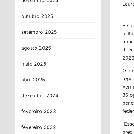
novembro 2025
Laur
outubro 2025
A Co
setembro 2025
milhõ
oriu
agosto 2025
dire
2023,
maio 2025
O dir
repas
abril 2025
Verme
35 o
dezembro 2024
benef
fede
fevereiro 2023
“Esse
fevereiro 2022
preci