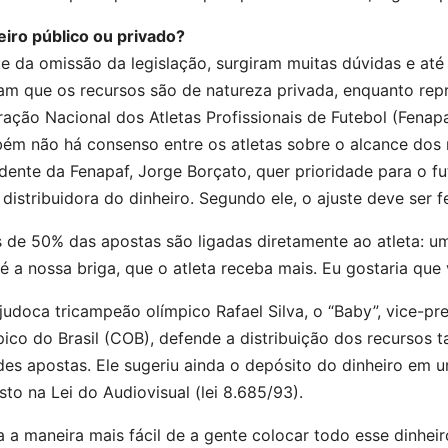
eiro público ou privado?
e da omissão da legislação, surgiram muitas dúvidas e até 
am que os recursos são de natureza privada, enquanto rep
ação Nacional dos Atletas Profissionais de Futebol (Fenap
ém não há consenso entre os atletas sobre o alcance dos r
dente da Fenapaf, Jorge Borçato, quer prioridade para o f
 distribuidora do dinheiro. Segundo ele, o ajuste deve ser f
 de 50% das apostas são ligadas diretamente ao atleta: um
é a nossa briga, que o atleta receba mais. Eu gostaria que v
judoca tricampeão olímpico Rafael Silva, o “Baby”, vice-p
pico do Brasil (COB), defende a distribuição dos recursos
des apostas. Ele sugeriu ainda o depósito do dinheiro em 
sto na Lei do Audiovisual (lei 8.685/93).
a a maneira mais fácil de a gente colocar todo esse dinhe