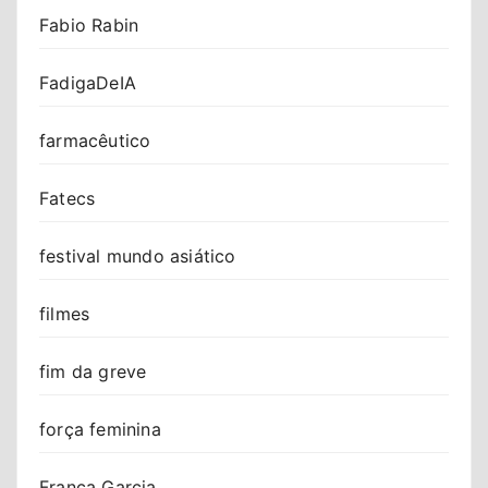
Fabio Rabin
FadigaDeIA
farmacêutico
Fatecs
festival mundo asiático
filmes
fim da greve
força feminina
Franca Garcia