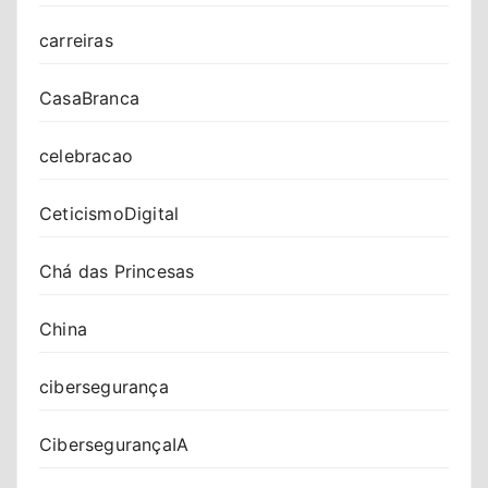
carreiras
CasaBranca
celebracao
CeticismoDigital
Chá das Princesas
China
cibersegurança
CibersegurançaIA