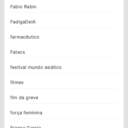
Fabio Rabin
FadigaDeIA
farmacêutico
Fatecs
festival mundo asiático
filmes
fim da greve
força feminina
Franca Garcia