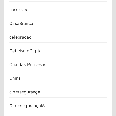
carreiras
CasaBranca
celebracao
CeticismoDigital
Chá das Princesas
China
cibersegurança
CibersegurançaIA