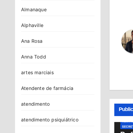
Almanaque
Alphaville
Ana Rosa
Anna Todd
artes marciais
Atendente de farmácia
ATENDI
CIDAD
MODER
atendimento
NOTÍCI
Publi
PRONT
PS AN
atendimento psiquiátrico
REGIÃ
SECRET