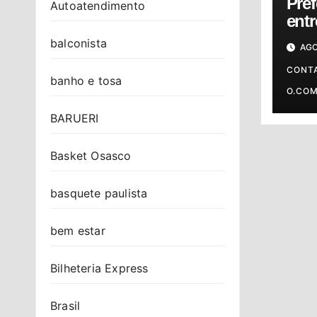
Pref
Autoatendimento
ent
da 
balconista
AGO
And
sába
CONT
banho e tosa
O.CO
BARUERI
Basket Osasco
basquete paulista
bem estar
Bilheteria Express
Brasil