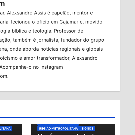
om
r, Alexsandro Assis é capelão, mentor e
ia, lecionou o oficio em Cajamar e, movido
logia bíblica e teologia. Professor de
ção, também é jornalista, fundador do grupo
na, onde aborda notícias regionais e globais
toicismo e amor transformador, Alexsandro
. Acompanhe-o no Instagram
com.
O
EM
ALMANAQUE
BRASIL
HORÓSCOPO
HORÓSCOPO DE HOJE
HORÓSCOPO DO DIA
MUNDO
NOTÍCIAS
NOTÍCIAS
OSASCO
PREVISÕES
PREVISÕES DOS ASTROS
LITANA
REGIÃO METROPOLITANA
SIGNOS