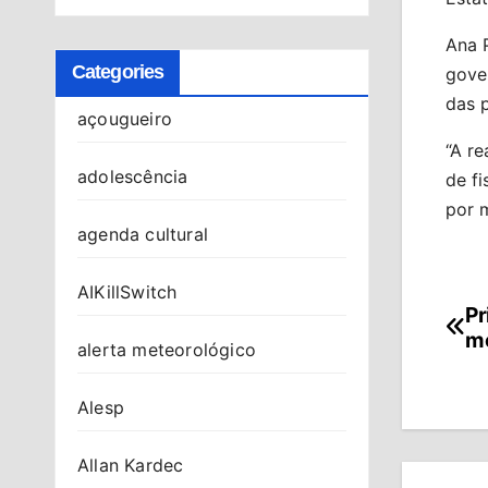
Ana 
Categories
gover
das p
açougueiro
“A r
adolescência
de fi
por m
agenda cultural
AIKillSwitch
Pr
Na
me
alerta meteorológico
de
Po
Alesp
Allan Kardec