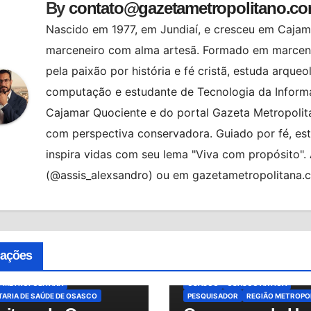
By
contato@gazetametropolitano.c
Nascido em 1977, em Jundiaí, e cresceu em Cajama
marceneiro com alma artesã. Formado em marcenar
pela paixão por história e fé cristã, estuda arqueo
computação e estudante de Tecnologia da Informa
Cajamar Quociente e do portal Gazeta Metropolita
com perspectiva conservadora. Guiado por fé, es
inspira vidas com seu lema "Viva com propósito"
(@assis_alexsandro) ou em gazetametropolitana.
MENTO PSIQUIÁTRICO
BRASIL
ES
DESTAQUE
BRASIL
CIDADES
FALECIMENT
NIZAÇÃO HOSPITALAR
MUNDO
GERSON PESSOA
HAGOP GARAG
AS
OSASCO
HAGOP KOULKDJIAN NETO
cações
O-SOCORRO PESTANA
HISTÓRIA DE OSASCO
DRÉ SACCO
REFORMA DA SAÚDE
MEMÓRIA DE OSASCO
MUNDO
O METROPOLITANA
OSASCO
OSASCO ANTIGA
ARIA DE SAÚDE DE OSASCO
PESQUISADOR
REGIÃO METROPO