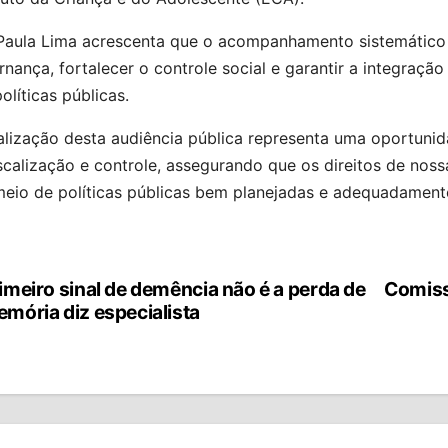
Paula Lima acrescenta que o acompanhamento sistemático d
nança, fortalecer o controle social e garantir a integraçã
olíticas públicas.
ealização desta audiência pública representa uma oportuni
scalização e controle, assegurando que os direitos de nos
eio de políticas públicas bem planejadas e adequadamente 
imeiro sinal de demência não é a perda de
Comiss
vegação
mória diz especialista
st