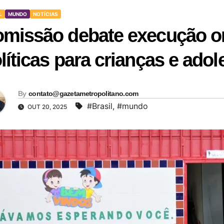
L
MUNDO
NOTÍCIAS
missão debate execução o
líticas para crianças e ado
By
contato@gazetametropolitano.com
#Brasil
,
#mundo
OUT 20, 2025