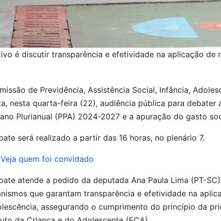
ivo é discutir transparência e efetividade na aplicação de 
issão de Previdência, Assistência Social, Infância, Adol
za, nesta quarta-feira (22), audiência pública para debate
lano Plurianual (PPA) 2024-2027 e a apuração do gasto soc
ate será realizado a partir das 16 horas, no plenário 7.
Veja quem foi convidado
bate atende a pedido da deputada Ana Paula Lima (PT-SC). 
ismos que garantam transparência e efetividade na aplica
lescência, assegurando o cumprimento do princípio da prio
tuto da Criança e do Adolescente (ECA).