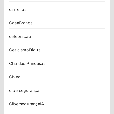
carreiras
CasaBranca
celebracao
CeticismoDigital
Chá das Princesas
China
cibersegurança
CibersegurançaIA