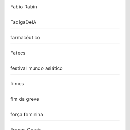
Fabio Rabin
FadigaDeIA
farmacêutico
Fatecs
festival mundo asiático
filmes
fim da greve
força feminina
Franca Garcia