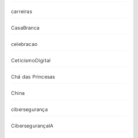
carreiras
CasaBranca
celebracao
CeticismoDigital
Chá das Princesas
China
cibersegurança
CibersegurançaIA