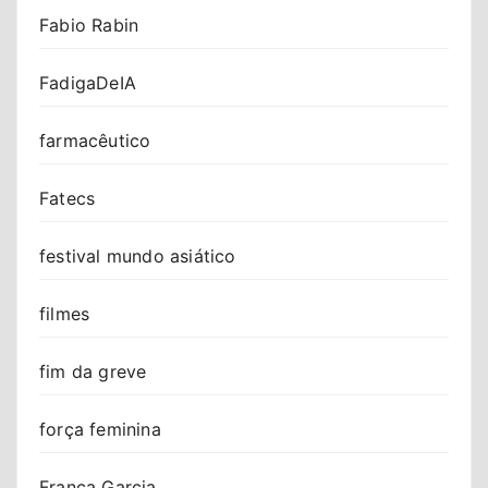
Fabio Rabin
FadigaDeIA
farmacêutico
Fatecs
festival mundo asiático
filmes
fim da greve
força feminina
Franca Garcia