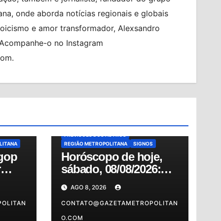
na, onde aborda notícias regionais e globais
toicismo e amor transformador, Alexsandro
. Acompanhe-o no Instagram
com.
O
EM
ALMANAQUE
BRASIL
HORÓSCOPO
HORÓSCOPO DE HOJE
HORÓSCOPO DO DIA
MUNDO
NOTÍCIAS
NOTÍCIAS
OSASCO
PREVISÕES
PREVISÕES DOS ASTROS
LITANA
REGIÃO METROPOLITANA
SIGNOS
gop
Horóscopo de hoje,
r
sábado, 08/08/2026:
ória
confira as previsões
AGO 8, 2026
do dia para o seu
OLITAN
signo
CONTATO@GAZETAMETROPOLITAN
O.COM