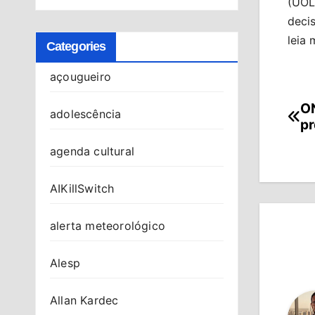
(UOL
decis
leia 
Categories
açougueiro
ON
Na
adolescência
pr
de
agenda cultural
Po
AIKillSwitch
alerta meteorológico
Alesp
Allan Kardec