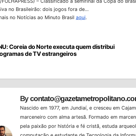
/FOLHAPRESS) – Classificado à semifinal da Copa do Brasi
iva no Brasileirão: dois jogos fora de…
mais no Notícias ao Minuto Brasil
aqui
.
U: Coreia do Norte executa quem distribui
vegação
ogramas de TV estrangeiros
st
By
contato@gazetametropolitano.c
Nascido em 1977, em Jundiaí, e cresceu em Cajama
marceneiro com alma artesã. Formado em marcenar
pela paixão por história e fé cristã, estuda arqueo
computação e estudante de Tecnologia da Informa