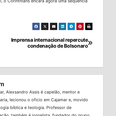
l, o Corinthians encara agora uma sequência
Imprensa internacional repercute
condenação de Bolsonaro
om
r, Alexsandro Assis é capelão, mentor e
ia, lecionou o oficio em Cajamar e, movido
logia bíblica e teologia. Professor de
ção, também é jornalista, fundador do grupo