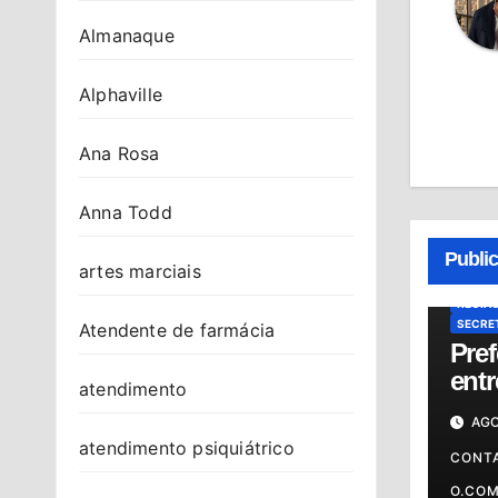
Almanaque
Alphaville
Ana Rosa
ATENDI
CIDAD
Anna Todd
MODER
NOTÍCI
Publi
PRONT
artes marciais
PS AN
REGIÃ
SECRET
Atendente de farmácia
Pref
ent
atendimento
da 
AGO
And
atendimento psiquiátrico
sába
CONT
O.CO