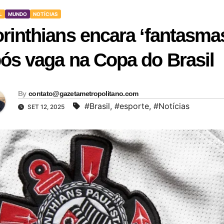
L
MUNDO
NOTÍCIAS
rinthians encara ‘fantasmas
ós vaga na Copa do Brasil
By
contato@gazetametropolitano.com
#Brasil
,
#esporte
,
#Notícias
SET 12, 2025