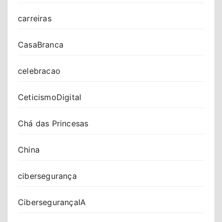
carreiras
CasaBranca
celebracao
CeticismoDigital
Chá das Princesas
China
cibersegurança
CibersegurançaIA