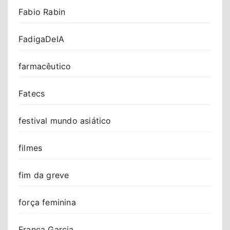
Fabio Rabin
FadigaDeIA
farmacêutico
Fatecs
festival mundo asiático
filmes
fim da greve
força feminina
Franca Garcia