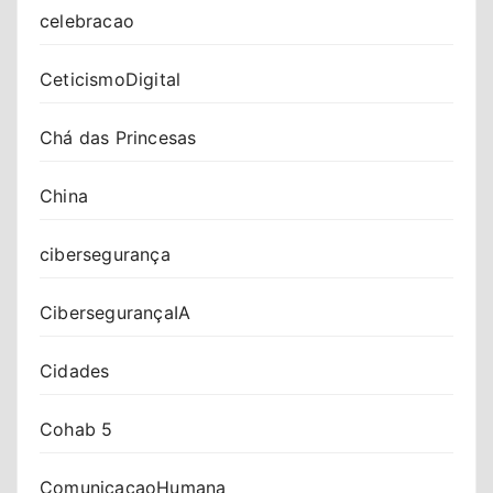
celebracao
CeticismoDigital
Chá das Princesas
China
cibersegurança
CibersegurançaIA
Cidades
Cohab 5
ComunicacaoHumana