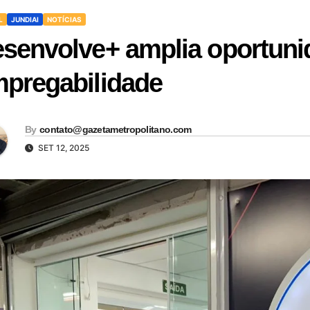
L
JUNDIAI
NOTÍCIAS
senvolve+ amplia oportun
pregabilidade
By
contato@gazetametropolitano.com
SET 12, 2025