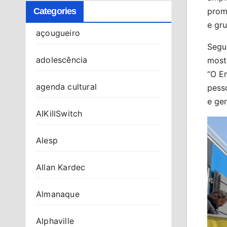
promo
Categories
e gru
açougueiro
Segu
adolescência
most
“O E
agenda cultural
pess
e ger
AIKillSwitch
Alesp
Allan Kardec
Almanaque
Alphaville