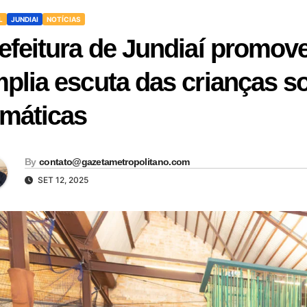
L
JUNDIAI
NOTÍCIAS
efeitura de Jundiaí promov
plia escuta das crianças 
imáticas
By
contato@gazetametropolitano.com
SET 12, 2025