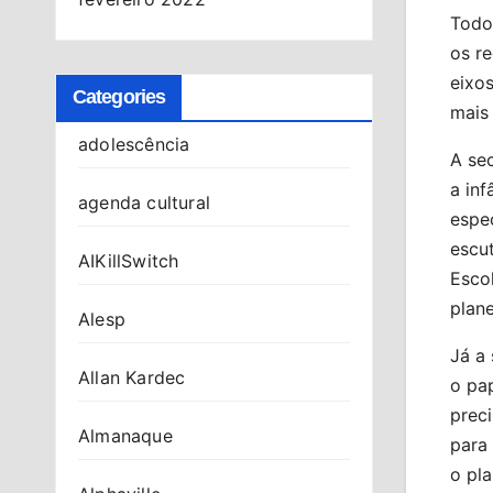
Todos
os re
eixos
Categories
mais
adolescência
A sec
a in
agenda cultural
espe
escu
AIKillSwitch
Esco
plane
Alesp
Já a 
Allan Kardec
o pap
preci
Almanaque
para
o pl