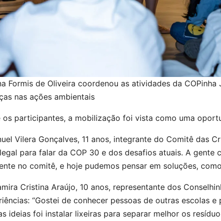
na Formis de Oliveira coordenou as atividades da COPinha 
nças nas ações ambientais
e os participantes, a mobilização foi vista como uma opor
el Vilera Gonçalves, 11 anos, integrante do Comitê das Cr
legal para falar da COP 30 e dos desafios atuais. A gente
ente no comitê, e hoje pudemos pensar em soluções, como s
mira Cristina Araújo, 10 anos, representante dos Conselh
riências: “Gostei de conhecer pessoas de outras escolas e
s ideias foi instalar lixeiras para separar melhor os resí