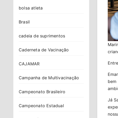
bolsa atleta
Brasil
cadeia de suprimentos
Mari
Caderneta de Vacinação
cria
Entr
CAJAMAR
Emanu
Campanha de Multivacinação
bem 
ambi
Campeonato Brasileiro
Já Sa
Campeonato Estadual
expe
nossa