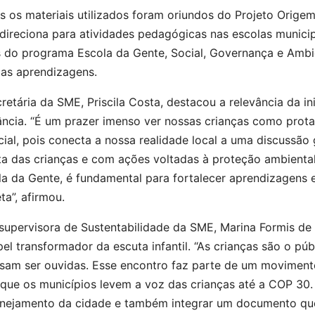
 os materiais utilizados foram oriundos do Projeto Origem
direciona para atividades pedagógicas nas escolas municip
 do programa Escola da Gente, Social, Governança e Ambien
 as aprendizagens.
retária da SME, Priscila Costa, destacou a relevância da in
fância. “É um prazer imenso ver nossas crianças como pro
cial, pois conecta a nossa realidade local a uma discussã
ta das crianças e com ações voltadas à proteção ambienta
la da Gente, é fundamental para fortalecer aprendizagens 
ta”, afirmou.
supervisora de Sustentabilidade da SME, Marina Formis de O
el transformador da escuta infantil. “As crianças são o pú
sam ser ouvidas. Esse encontro faz parte de um movimento 
 que os municípios levem a voz das crianças até a COP 30.
anejamento da cidade e também integrar um documento que 