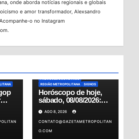
na, onde aborda notícias regionais e globais
toicismo e amor transformador, Alexsandro
. Acompanhe-o no Instagram
com.
O
EM
ALMANAQUE
BRASIL
HORÓSCOPO
HORÓSCOPO DE HOJE
HORÓSCOPO DO DIA
MUNDO
NOTÍCIAS
NOTÍCIAS
OSASCO
PREVISÕES
PREVISÕES DOS ASTROS
LITANA
REGIÃO METROPOLITANA
SIGNOS
gop
Horóscopo de hoje,
r
sábado, 08/08/2026:
ória
confira as previsões
AGO 8, 2026
do dia para o seu
OLITAN
signo
CONTATO@GAZETAMETROPOLITAN
O.COM