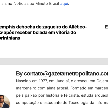
mais no Notícias ao Minuto Brasil
aqui
.
mphis debocha de zagueiro do Atlético-
E
vegação
 após receber bolada em vitória do
rinthians
st
By
contato@gazetametropolitano.c
Nascido em 1977, em Jundiaí, e cresceu em Cajama
marceneiro com alma artesã. Formado em marcenar
pela paixão por história e fé cristã, estuda arqueo
computação e estudante de Tecnologia da Informa