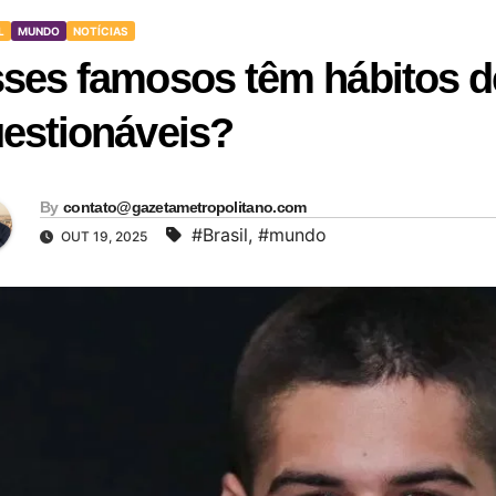
L
MUNDO
NOTÍCIAS
ses famosos têm hábitos d
estionáveis?
By
contato@gazetametropolitano.com
#Brasil
,
#mundo
OUT 19, 2025