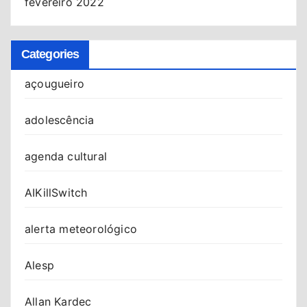
fevereiro 2022
Categories
açougueiro
adolescência
agenda cultural
AIKillSwitch
alerta meteorológico
Alesp
Allan Kardec