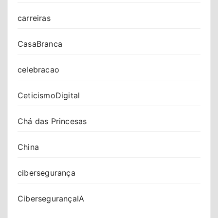
carreiras
CasaBranca
celebracao
CeticismoDigital
Chá das Princesas
China
cibersegurança
CibersegurançaIA