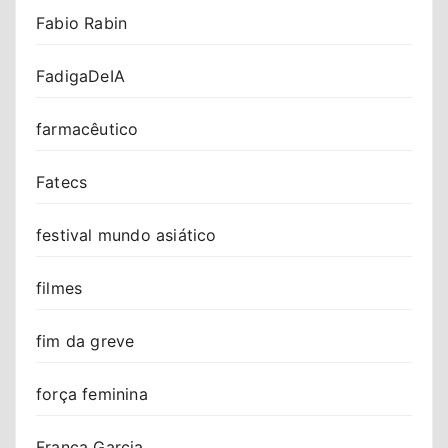
Fabio Rabin
FadigaDeIA
farmacêutico
Fatecs
festival mundo asiático
filmes
fim da greve
força feminina
Franca Garcia