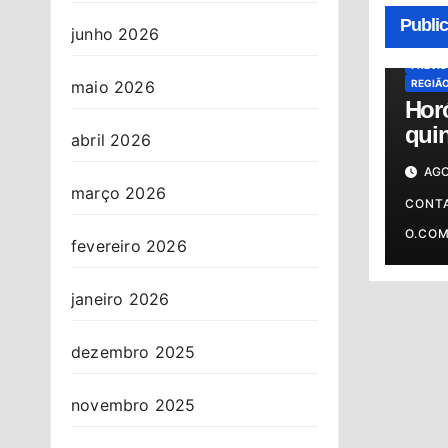
HORÓS
Publi
HORÓS
junho 2026
OSASC
PREVI
REGIÃ
maio 2026
Hor
quin
abril 2026
06/0
AGO
prev
março 2026
o s
CONT
O.CO
fevereiro 2026
janeiro 2026
dezembro 2025
novembro 2025