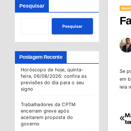
Pesquisar
BRASI
Fa
Pesquisar
Postagem Recente
Horóscopo de hoje, quinta-
Se p
feira, 06/08/2026: confira as
em b
previsões do dia para o seu
leia 
signo
Trabalhadores da CPTM
encerram greve após
Ma
Na
aceitarem proposta do
te
governo
de