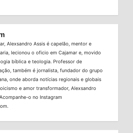
om
r, Alexsandro Assis é capelão, mentor e
ia, lecionou o oficio em Cajamar e, movido
logia bíblica e teologia. Professor de
ção, também é jornalista, fundador do grupo
na, onde aborda notícias regionais e globais
toicismo e amor transformador, Alexsandro
. Acompanhe-o no Instagram
com.
TO
BILHETERIA EXPRESS
BRASIL
CIDADES
Z
ENEL
CULTURA
ERASMO CARLOS
IÊ IÊ IÊ