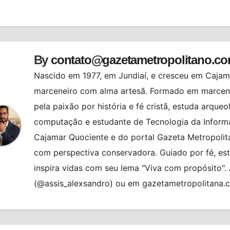
st
By
contato@gazetametropolitano.c
Nascido em 1977, em Jundiaí, e cresceu em Cajama
marceneiro com alma artesã. Formado em marcenar
pela paixão por história e fé cristã, estuda arqueo
computação e estudante de Tecnologia da Informa
Cajamar Quociente e do portal Gazeta Metropolita
com perspectiva conservadora. Guiado por fé, es
inspira vidas com seu lema "Viva com propósito"
(@assis_alexsandro) ou em gazetametropolitana.
ATENDIMENTO
AUTOATENDIMEN
AQUE
BRASIL
HORÓSCOPO
BRASIL
CIDADES
CONTA DE LU