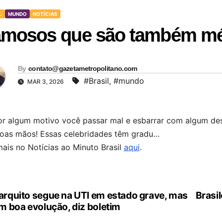
L
MUNDO
NOTÍCIAS
mosos que são também méd
By
contato@gazetametropolitano.com
#Brasil
,
#mundo
MAR 3, 2026
or algum motivo você passar mal e esbarrar com algum dess
oas mãos! Essas celebridades têm gradu…
mais no Notícias ao Minuto Brasil
aqui
.
rquito segue na UTI em estado grave, mas
Brasil
vegação
m boa evolução, diz boletim