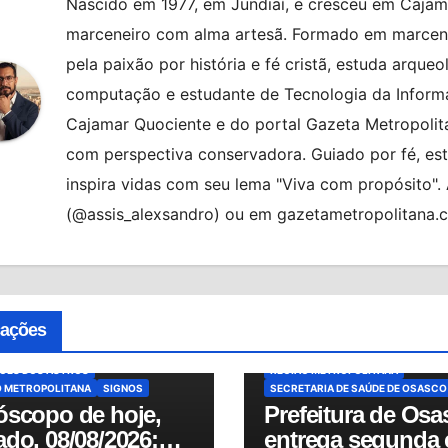
Nascido em 1977, em Jundiaí, e cresceu em Cajama
marceneiro com alma artesã. Formado em marcenar
pela paixão por história e fé cristã, estuda arqueo
computação e estudante de Tecnologia da Informa
Cajamar Quociente e do portal Gazeta Metropolita
com perspectiva conservadora. Guiado por fé, es
inspira vidas com seu lema "Viva com propósito"
(@assis_alexsandro) ou em gazetametropolitana.
ATENDIMENTO PSIQUIÁTRICO
BR
CIDADES
DESTAQUE
AQUE
BRASIL
HORÓSCOPO
MODERNIZAÇÃO HOSPITALAR
MU
COPO DE HOJE
NOTÍCIAS
OSASCO
cações
COPO DO DIA
MUNDO
NOTÍCIAS
PRONTO-SOCORRO PESTANA
O
PREVISÕES
PS ANDRÉ SACCO
REFORMA DA S
SÕES DOS ASTROS
REGIÃO METROPOLITANA
O METROPOLITANA
SIGNOS
SECRETARIA DE SAÚDE DE OSASCO
óscopo de hoje,
Prefeitura de Osa
do, 08/08/2026:
entrega segunda 