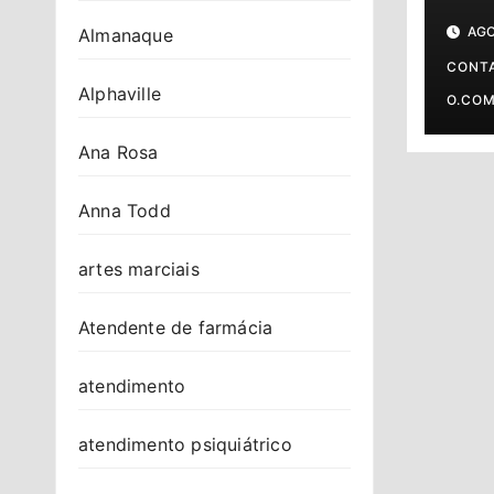
conf
AGO
Almanaque
do d
sig
CONT
Alphaville
O.CO
Ana Rosa
Anna Todd
artes marciais
Atendente de farmácia
atendimento
atendimento psiquiátrico