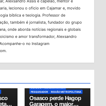
r, Alexsandro Assis é capelão, mentor e
ia, lecionou o oficio em Cajamar e, movido
logia bíblica e teologia. Professor de
ção, também é jornalista, fundador do grupo
na, onde aborda notícias regionais e globais
toicismo e amor transformador, Alexsandro
. Acompanhe-o no Instagram
com.
ASIL
BRASIL
CIDADES
FALECIMENTO
NDO
GERSON PESSOA
HAGOP GARAGEM
HAGOP KOULKDJIAN NETO
HISTÓRIA DE OSASCO
AÚDE
MEMÓRIA DE OSASCO
MUNDO
NOTÍCIAS
OSASCO
OSASCO ANTIGA
PESQUISADOR
REGIÃO METROPOLITANA
sco
Osasco perde Hagop
etapa
Garagem, o maior