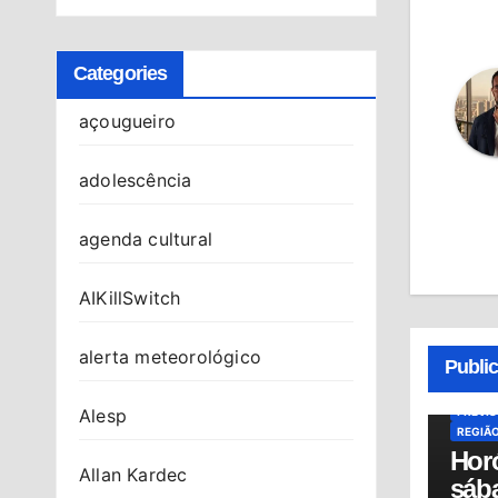
Categories
açougueiro
adolescência
agenda cultural
AIKillSwitch
ALMAN
HORÓS
alerta meteorológico
Publi
HORÓS
OSASC
PREVI
Alesp
REGIÃ
Hor
Allan Kardec
sába