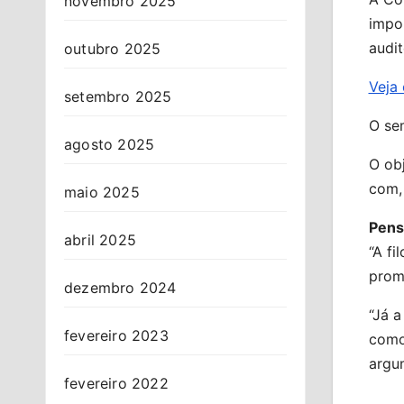
novembro 2025
impor
audi
outubro 2025
Veja
setembro 2025
O se
agosto 2025
O obj
com, 
maio 2025
Pens
abril 2025
“A fi
prom
dezembro 2024
“Já 
fevereiro 2023
como 
argu
fevereiro 2022