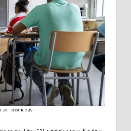
m ser ensinadas
 quinta-feira (23), seminário para discutir a