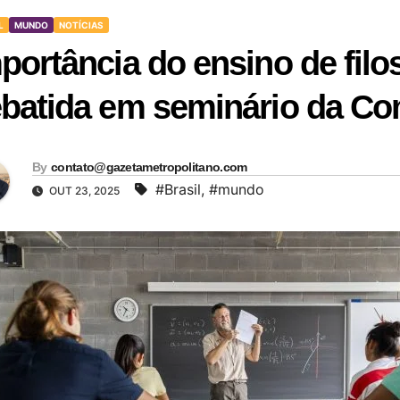
L
MUNDO
NOTÍCIAS
portância do ensino de filos
batida em seminário da C
By
contato@gazetametropolitano.com
#Brasil
,
#mundo
OUT 23, 2025