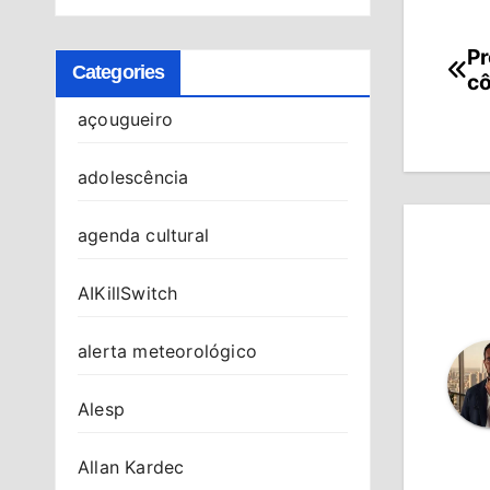
Pr
Na
Categories
cô
de
açougueiro
Po
adolescência
agenda cultural
AIKillSwitch
alerta meteorológico
Alesp
Allan Kardec