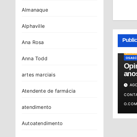
Almanaque
Alphaville
Publi
Ana Rosa
BRASIL
Anna Todd
OSASC
Opin
anos
artes marciais
cont
AGO
Atendente de farmácia
CONT
O.CO
atendimento
Autoatendimento