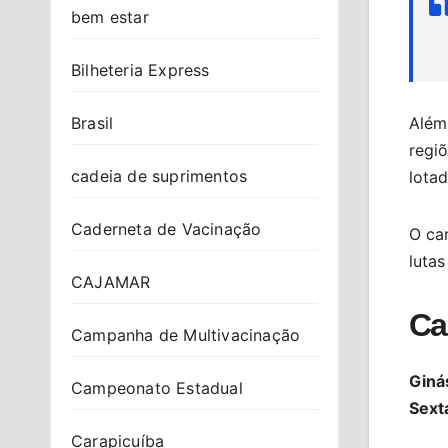
bem estar
Bilheteria Express
Além
Brasil
regiõ
cadeia de suprimentos
lota
Caderneta de Vacinação
O car
lutas
CAJAMAR
Ca
Campanha de Multivacinação
Ginás
Campeonato Estadual
Sext
Carapicuíba