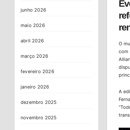
Ev
junho 2026
re
re
maio 2026
abril 2026
O mu
com 
março 2026
Allia
dispu
fevereiro 2026
princ
janeiro 2026
A edi
Ferna
dezembro 2025
“Todd
tran
novembro 2025