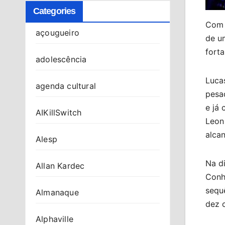
Categories
Com 
açougueiro
de um
fort
adolescência
Luca
agenda cultural
pesa
e já 
AIKillSwitch
Leon
alcan
Alesp
Na di
Allan Kardec
Conhe
sequ
Almanaque
dez 
Alphaville