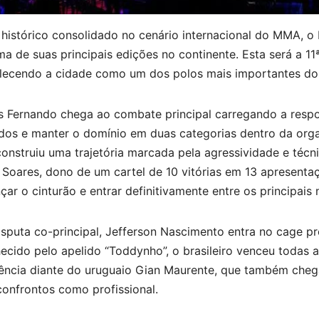
histórico consolidado no cenário internacional do MMA, 
a de suas principais edições no continente. Esta será a 11
alecendo a cidade como um dos polos mais importantes do 
s Fernando chega ao combate principal carregando a respon
dos e manter o domínio em duas categorias dentro da organ
construiu uma trajetória marcada pela agressividade e téc
 Soares, dono de um cartel de 10 vitórias em 13 apresenta
çar o cinturão e entrar definitivamente entre os principais
sputa co-principal, Jefferson Nascimento entra no cage pre
cido pelo apelido “Toddynho”, o brasileiro venceu todas as
ência diante do uruguaio Gian Maurente, que também cheg
confrontos como profissional.