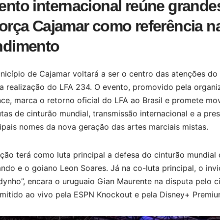
ento internacional reúne grand
força Cajamar como referência na
ndimento
nicípio de Cajamar voltará a ser o centro das atenções do
a realização do LFA 234. O evento, promovido pela organi
nce, marca o retorno oficial do LFA ao Brasil e promete m
tas de cinturão mundial, transmissão internacional e a pr
ipais nomes da nova geração das artes marciais mistas.
ção terá como luta principal a defesa do cinturão mundial
ndo e o goiano Leon Soares. Já na co-luta principal, o in
ynho”, encara o uruguaio Gian Maurente na disputa pelo ci
smitido ao vivo pela ESPN Knockout e pela Disney+ Premiu