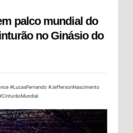
em palco mundial do
nturão no Ginásio do
ance #LucasFernando #JeffersonNascimento
CinturãoMundial