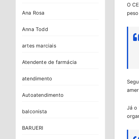
O CEO
Ana Rosa
peso 
Anna Todd
artes marciais
Atendente de farmácia
atendimento
Segun
amer
Autoatendimento
Já o 
balconista
organ
BARUERI