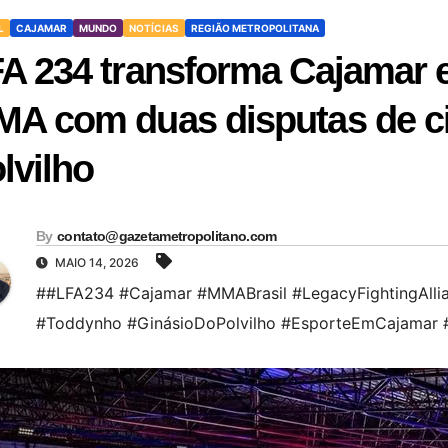
L
CAJAMAR
MUNDO
NOTÍCIAS
REGIÃO METROPOLITANA
A 234 transforma Cajamar 
A com duas disputas de ci
lvilho
By
contato@gazetametropolitano.com
MAIO 14, 2026
##LFA234 #Cajamar #MMABrasil #LegacyFightingAlli
#Toddynho #GinásioDoPolvilho #EsporteEmCajamar #