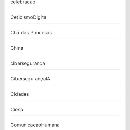
celebracao
CeticismoDigital
Chá das Princesas
China
cibersegurança
CibersegurançaIA
Cidades
Ciesp
ComunicacaoHumana