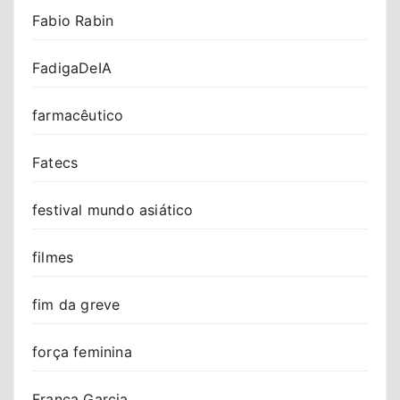
Fabio Rabin
FadigaDeIA
farmacêutico
Fatecs
festival mundo asiático
filmes
fim da greve
força feminina
Franca Garcia