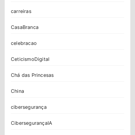
carreiras
CasaBranca
celebracao
CeticismoDigital
Chá das Princesas
China
cibersegurança
CibersegurançaIA