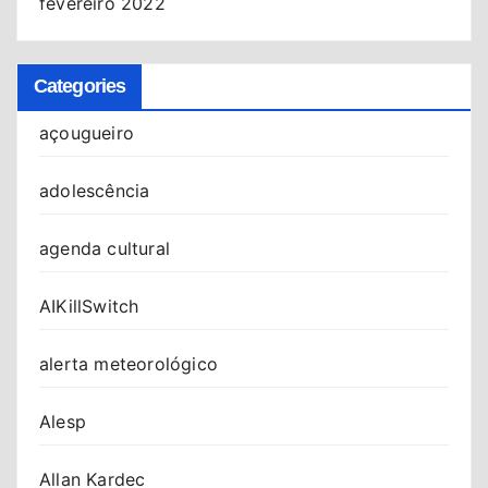
fevereiro 2022
Categories
açougueiro
adolescência
agenda cultural
AIKillSwitch
alerta meteorológico
Alesp
Allan Kardec