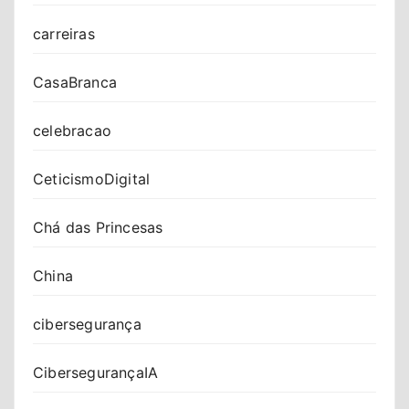
carreiras
CasaBranca
celebracao
CeticismoDigital
Chá das Princesas
China
cibersegurança
CibersegurançaIA