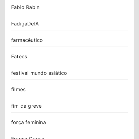
Fabio Rabin
FadigaDeIA
farmacêutico
Fatecs
festival mundo asiático
filmes
fim da greve
força feminina
Franca Garcia