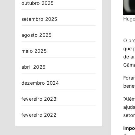
outubro 2025
Hugo
setembro 2025
agosto 2025
O pr
que p
maio 2025
de ar
Câma
abril 2025
Fora
dezembro 2024
benef
fevereiro 2023
“Além
ajud
fevereiro 2022
setor
Impo