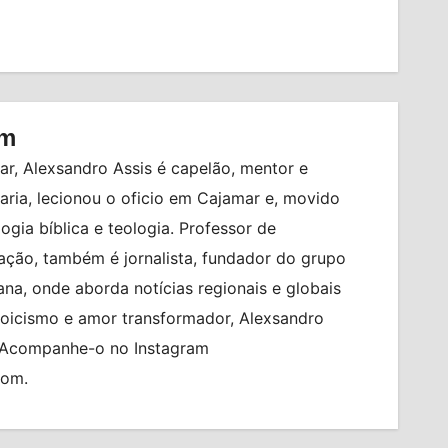
om
r, Alexsandro Assis é capelão, mentor e
ia, lecionou o oficio em Cajamar e, movido
logia bíblica e teologia. Professor de
ção, também é jornalista, fundador do grupo
na, onde aborda notícias regionais e globais
toicismo e amor transformador, Alexsandro
. Acompanhe-o no Instagram
com.
TO
BILHETERIA EXPRESS
BRASIL
CIDADES