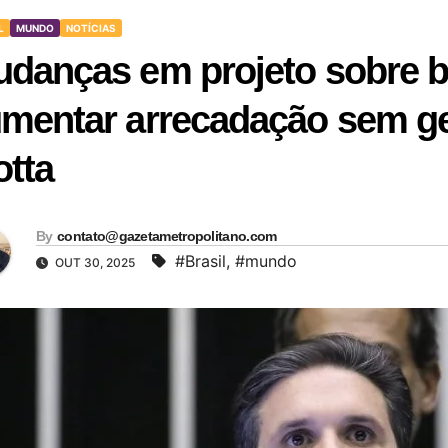
L
MUNDO
NOTÍCIAS
danças em projeto sobre b
mentar arrecadação sem ge
tta
By
contato@gazetametropolitano.com
#Brasil
,
#mundo
OUT 30, 2025