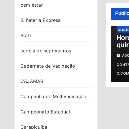
bem estar
ALMAN
HORÓS
Publi
HORÓS
Bilheteria Express
OSASC
PREVI
REGIÃ
Brasil
Hor
quin
cadeia de suprimentos
06/0
AGO
prev
o s
CONT
Caderneta de Vacinação
O.CO
CAJAMAR
Campanha de Multivacinação
Campeonato Estadual
Carapicuíba