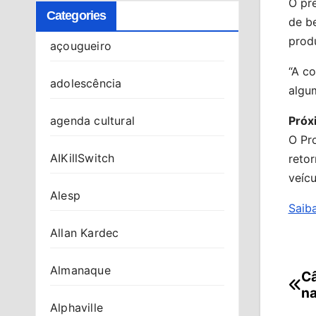
O pr
Categories
de be
produ
açougueiro
“A co
adolescência
algum
agenda cultural
Próx
O Pr
AIKillSwitch
retor
veícu
Alesp
Saiba
Allan Kardec
Almanaque
Câ
Na
na
de
Alphaville