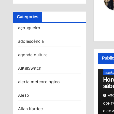
Categories
açougueiro
adolescência
ALMAN
agenda cultural
HORÓS
Publi
HORÓS
OSASC
AIKillSwitch
PREVI
REGIÃ
Hor
alerta meteorológico
sába
conf
Alesp
AGO
do d
sig
CONT
Allan Kardec
O.CO