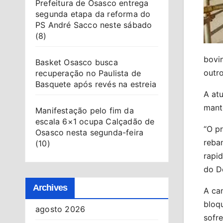
Prefeitura de Osasco entrega
segunda etapa da reforma do
PS André Sacco neste sábado
(8)
bovin
Basket Osasco busca
outro
recuperação no Paulista de
Basquete após revés na estreia
A atu
mant
Manifestação pelo fim da
escala 6×1 ocupa Calçadão de
“O p
Osasco nesta segunda-feira
reba
(10)
rapid
do D
Archives
A ca
bloqu
agosto 2026
sofre