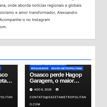
na, onde aborda notícias regionais e globais
toicismo e amor transformador, Alexsandro
. Acompanhe-o no Instagram
com.
ASIL
BRASIL
CIDADES
FALECIMENTO
NDO
GERSON PESSOA
HAGOP GARAGEM
HAGOP KOULKDJIAN NETO
HISTÓRIA DE OSASCO
AÚDE
MEMÓRIA DE OSASCO
MUNDO
NOTÍCIAS
OSASCO
OSASCO ANTIGA
PESQUISADOR
REGIÃO METROPOLITANA
sco
Osasco perde Hagop
etapa
Garagem, o maior
guardião da memória
AGO 8, 2026
e
da cidade
OLITAN
CONTATO@GAZETAMETROPOLITAN
O.COM