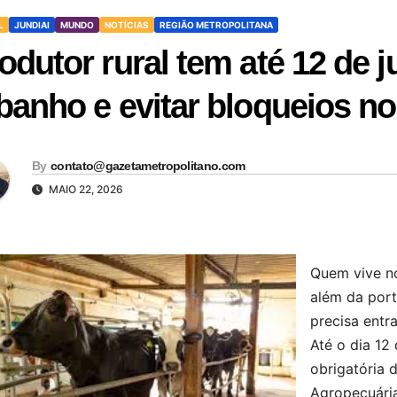
L
JUNDIAI
MUNDO
NOTÍCIAS
REGIÃO METROPOLITANA
odutor rural tem até 12 de j
banho e evitar bloqueios n
By
contato@gazetametropolitano.com
MAIO 22, 2026
Quem vive no
além da port
precisa entr
Até o dia 12 
obrigatória 
Agropecuária