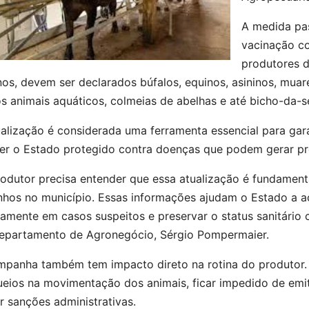
A medida pas
vacinação co
produtores d
os, devem ser declarados búfalos, equinos, asininos, muares
s animais aquáticos, colmeias de abelhas e até bicho-da-s
alização é considerada uma ferramenta essencial para gara
er o Estado protegido contra doenças que podem gerar pre
rodutor precisa entender que essa atualização é fundament
nhos no município. Essas informações ajudam o Estado a a
amente em casos suspeitos e preservar o status sanitário 
epartamento de Agronegócio, Sérgio Pompermaier.
mpanha também tem impacto direto na rotina do produtor. 
eios na movimentação dos animais, ficar impedido de emiti
r sanções administrativas.