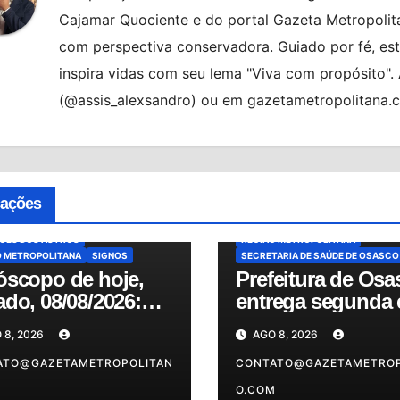
Cajamar Quociente e do portal Gazeta Metropolita
com perspectiva conservadora. Guiado por fé, es
inspira vidas com seu lema "Viva com propósito"
(@assis_alexsandro) ou em gazetametropolitana.
ATENDIMENTO PSIQUIÁTRICO
BR
CIDADES
DESTAQUE
AQUE
BRASIL
HORÓSCOPO
MODERNIZAÇÃO HOSPITALAR
MU
COPO DE HOJE
NOTÍCIAS
OSASCO
cações
COPO DO DIA
MUNDO
NOTÍCIAS
PRONTO-SOCORRO PESTANA
O
PREVISÕES
PS ANDRÉ SACCO
REFORMA DA S
SÕES DOS ASTROS
REGIÃO METROPOLITANA
O METROPOLITANA
SIGNOS
SECRETARIA DE SAÚDE DE OSASCO
óscopo de hoje,
Prefeitura de Osa
do, 08/08/2026:
entrega segunda 
ira as previsões
da reforma do PS
 8, 2026
AGO 8, 2026
ia para o seu
André Sacco nest
no
ATO@GAZETAMETROPOLITAN
sábado (8)
CONTATO@GAZETAMETROP
M
O.COM