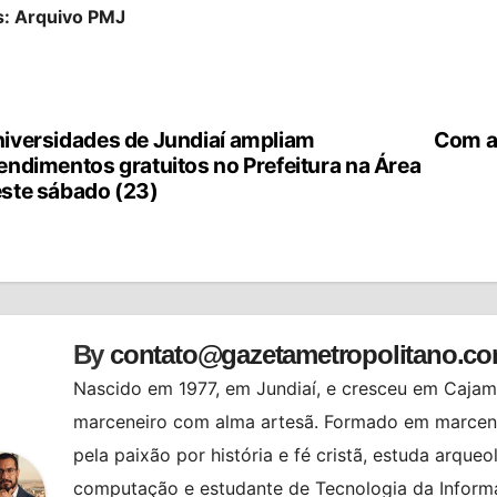
s: Arquivo PMJ
iversidades de Jundiaí ampliam
Com a 
vegação
endimentos gratuitos no Prefeitura na Área
ste sábado (23)
st
By
contato@gazetametropolitano.c
Nascido em 1977, em Jundiaí, e cresceu em Cajama
marceneiro com alma artesã. Formado em marcenar
pela paixão por história e fé cristã, estuda arqueo
computação e estudante de Tecnologia da Informa