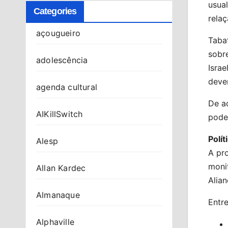
usual
Categories
rela
açougueiro
Tabat
sobre
adolescência
Israe
deve
agenda cultural
De ac
AIKillSwitch
pode
Polít
Alesp
A pro
moni
Allan Kardec
Alian
Almanaque
Entr
Alphaville