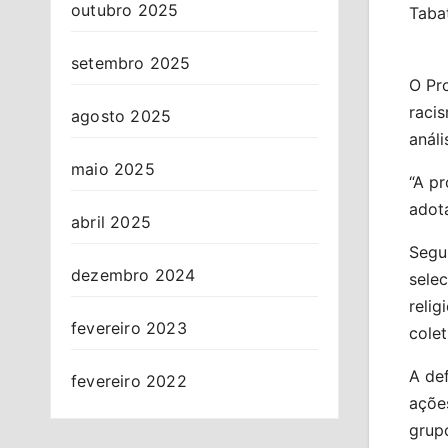
outubro 2025
Tabat
setembro 2025
O Pr
raci
agosto 2025
anál
maio 2025
“A pr
adota
abril 2025
Segu
dezembro 2024
selec
reli
fevereiro 2023
colet
A def
fevereiro 2022
açõe
grup