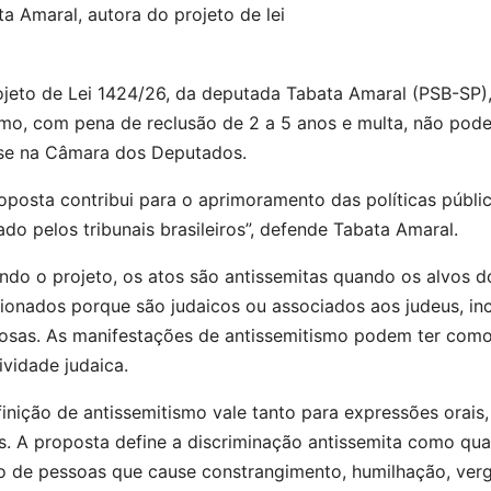
a Amaral, autora do projeto de lei
ojeto de Lei 1424/26, da deputada Tabata Amaral (PSB-SP),
smo, com pena de
reclusão
de 2 a 5 anos e multa, não pode
ise na Câmara dos Deputados.
oposta contribui para o aprimoramento das políticas públi
do pelos tribunais brasileiros”, defende Tabata Amaral.
ndo o projeto, os atos são antissemitas quando os alvos d
ionados porque são judaicos ou associados aos judeus, incl
giosas. As manifestações de antissemitismo podem ter com
ividade judaica.
inição de antissemitismo vale tanto para expressões orais,
s. A proposta define a discriminação antissemita como qua
o de pessoas que cause constrangimento, humilhação, ver