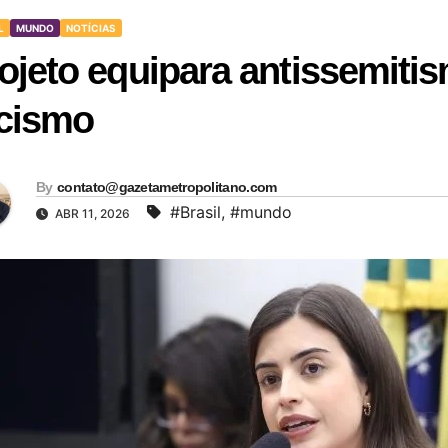
L
MUNDO
NOTÍCIAS
ojeto equipara antissemiti
cismo
By
contato@gazetametropolitano.com
#Brasil
,
#mundo
ABR 11, 2026