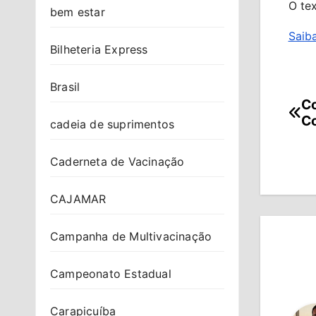
O tex
bem estar
Saiba
Bilheteria Express
Brasil
Co
Na
C
cadeia de suprimentos
de
Caderneta de Vacinação
Po
CAJAMAR
Campanha de Multivacinação
Campeonato Estadual
Carapicuíba