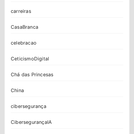
carreiras
CasaBranca
celebracao
CeticismoDigital
Chá das Princesas
China
cibersegurança
CibersegurançaIA