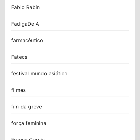
Fabio Rabin
FadigaDeIA
farmacêutico
Fatecs
festival mundo asiático
filmes
fim da greve
força feminina
Franca Garcia