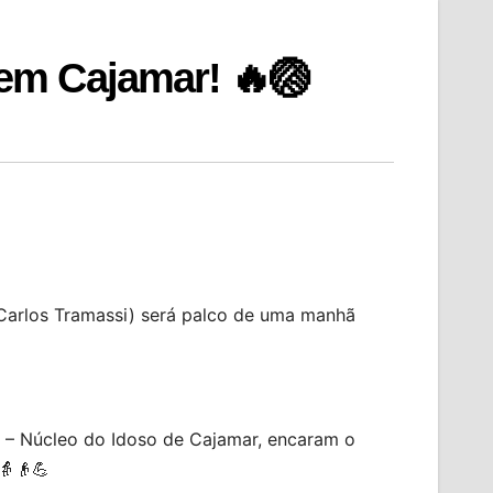
 em Cajamar! 🔥🏐
o Carlos Tramassi) será palco de uma manhã
 – Núcleo do Idoso de Cajamar, encaram o
👵👴💪