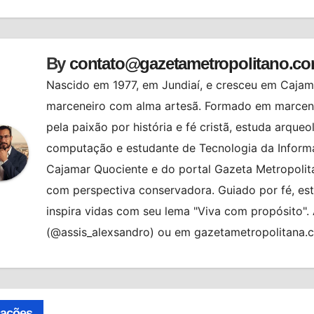
st
By
contato@gazetametropolitano.c
Nascido em 1977, em Jundiaí, e cresceu em Cajama
marceneiro com alma artesã. Formado em marcenar
pela paixão por história e fé cristã, estuda arqueo
computação e estudante de Tecnologia da Informa
Cajamar Quociente e do portal Gazeta Metropolita
com perspectiva conservadora. Guiado por fé, es
inspira vidas com seu lema "Viva com propósito"
(@assis_alexsandro) ou em gazetametropolitana.
ALMANAQUE
BRASIL
HORÓSCO
HORÓSCOPO DE HOJE
cações