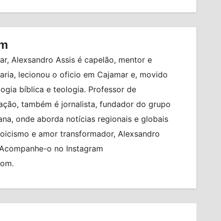
om
r, Alexsandro Assis é capelão, mentor e
ia, lecionou o oficio em Cajamar e, movido
logia bíblica e teologia. Professor de
ção, também é jornalista, fundador do grupo
na, onde aborda notícias regionais e globais
toicismo e amor transformador, Alexsandro
. Acompanhe-o no Instagram
com.
BRASIL
BRASILEIRO FEMININO
CIDADES
ENTRADA GRATUITA
ESPORTES
PO
ESTÁDIO MUNICIPAL PREFEITO GABRIEL
MARQUES DA SILVA