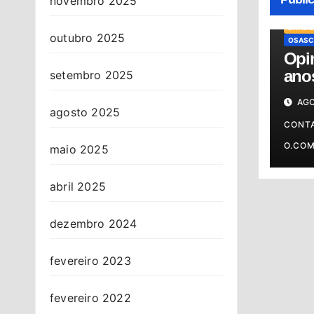
novembro 2025
BRASIL
outubro 2025
OSASC
Opin
anos
setembro 2025
cont
AGO
agosto 2025
CONT
O.CO
maio 2025
abril 2025
dezembro 2024
fevereiro 2023
fevereiro 2022