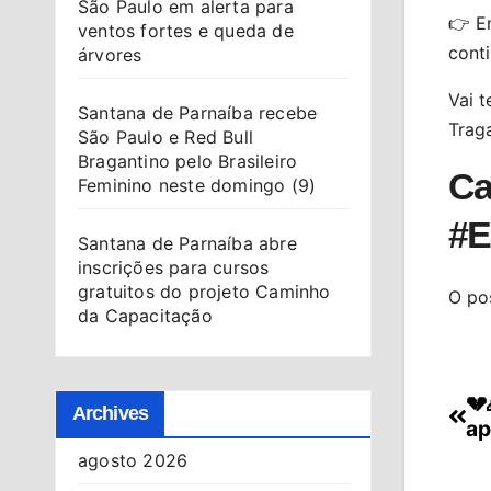
São Paulo em alerta para
👉 En
ventos fortes e queda de
conti
árvores
Vai t
Santana de Parnaíba recebe
Trag
São Paulo e Red Bull
Bragantino pelo Brasileiro
Ca
Feminino neste domingo (9)
#E
Santana de Parnaíba abre
inscrições para cursos
gratuitos do projeto Caminho
O po
da Capacitação
💔
Na
Archives
ap
de
agosto 2026