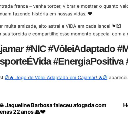
trada franca – venha torcer, vibrar e mostrar o quanto va
nuam fazendo história em nossas vidas. ❤️
er muita amizade, alto astral e VIDA em cada lance! 🌟🙌
a sua torcida e compartilhe esse momento especial com a 
jamar #NIC #VôleiAdaptado #M
sporteÉVida #EnergiaPositiva
st
🏐🔥 Jogo de Vôlei Adaptado em Cajamar! 🔥🏐
apareceu
🙏 Jaqueline Barbosa faleceu afogada com
H
vegação
enas 22 anos 🙏💔