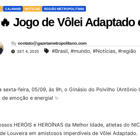
L
CAJAMAR
NOTÍCIAS
REGIÃO METROPOLITANA
🔥 Jogo de Vôlei Adaptado
By
contato@gazetametropolitano.com
#Brasil
,
#mundo
,
#Notícias
,
#região
SET 4, 2025
 sexta-feira, 05/09, às 9h, o Ginásio do Polvilho (Antôni
a de emoção e energia! ✨
ossos HERÓIS e HEROÍNAS da Melhor Idade, atletas do NIC
 de Louveira em amistosos imperdíveis de Vôlei Adaptado. 