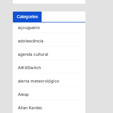
Categories
açougueiro
adolescência
agenda cultural
AIKillSwitch
alerta meteorológico
Alesp
Allan Kardec