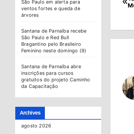
Na
São Paulo em alerta para
M
ventos fortes e queda de
de
árvores
Po
Santana de Parnaíba recebe
São Paulo e Red Bull
Bragantino pelo Brasileiro
Feminino neste domingo (9)
Santana de Parnaíba abre
inscrições para cursos
gratuitos do projeto Caminho
da Capacitação
Archives
agosto 2026