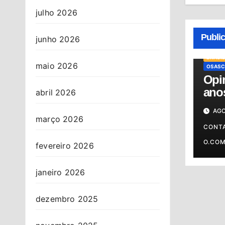
julho 2026
Publi
junho 2026
BRASIL
maio 2026
OSASC
Opin
anos
abril 2026
cont
AGO
março 2026
CONT
O.CO
fevereiro 2026
janeiro 2026
dezembro 2025