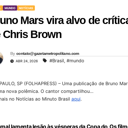
L
MUNDO
NOTÍCIAS
uno Mars vira alvo de crític
 Chris Brown
By
contato@gazetametropolitano.com
#Brasil
,
#mundo
ABR 24, 2026
PAULO, SP (FOLHAPRESS) – Uma publicação de Bruno Mars n
ma nova polêmica. O cantor compartilhou…
mais no Notícias ao Minuto Brasil
aqui
.
mal lamenta lesão às vésperas da Copa do
Os fil