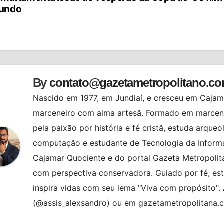
vegação
undo
st
By
contato@gazetametropolitano.c
Nascido em 1977, em Jundiaí, e cresceu em Cajama
marceneiro com alma artesã. Formado em marcenar
pela paixão por história e fé cristã, estuda arqueo
computação e estudante de Tecnologia da Informa
Cajamar Quociente e do portal Gazeta Metropolita
com perspectiva conservadora. Guiado por fé, es
inspira vidas com seu lema "Viva com propósito"
(@assis_alexsandro) ou em gazetametropolitana.