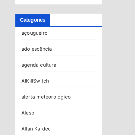
Categories
açougueiro
adolescência
agenda cultural
AIKillSwitch
alerta meteorológico
Alesp
Allan Kardec